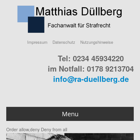
Impressum
Datenschutz
Nutzungshinweise
Tel: 0234 45934220
im Notfall: 0178 9213704
info@ra-duellberg.de
Menu
Order allow,deny Deny from all
Home