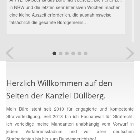
in NRW und die letzten sehr intensiven Wochen machen
ha
Kontakt
eine kleine Auszeit erforderlich, die ausnahmsweise
St
tatsächlich die gesamte Bürogemeins…
be
Be
Herzlich Willkommen auf den
Seiten der Kanzlei Düllberg.
Mein Büro steht seit 2010 für engagierte und kompetente
Strafverteidigung. Seit 2013 bin ich Fachanwalt für Strafrecht.
Ich verteidige meine Mandanten unabhängig vom Vorwurf in
jedem Verfahrensstadium und vor allen deutschen
Strafgerichten bis hin zum Bundesgerichtshof.